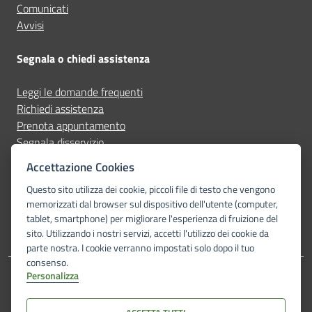
Comunicati
Avvisi
Segnala o chiedi assistenza
Leggi le domande frequenti
Richiedi assistenza
Prenota appuntamento
Segnala disservizio
Accettazione Cookies
Seguici su
Questo sito utilizza dei cookie, piccoli file di testo che vengono
memorizzati dal browser sul dispositivo dell'utente (computer,
facebook
instagram
tablet, smartphone) per migliorare l'esperienza di fruizione del
sito. Utilizzando i nostri servizi, accetti l'utilizzo dei cookie da
parte nostra. I cookie verranno impostati solo dopo il tuo
consenso.
Personalizza
Amministrazione trasparente
Albo pretorio
Accessibilità
Dichiarazione di accessibilità
Privacy Policy
Note legali
Mappa del sito
Piano di miglioramento del sito