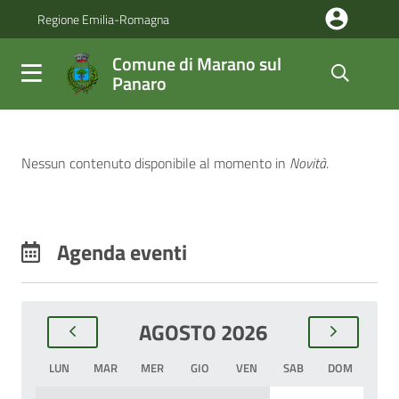
Salta al contenuto principale della pagina
Regione Emilia-Romagna
Comune di Marano sul
Panaro
Parte principale della pagina
Comune di Marano sul Pan
Novità
Nessun contenuto disponibile al momento
in
Novità
.
Agenda eventi
AGOSTO 2026
LUN
MAR
MER
GIO
VEN
SAB
DOM